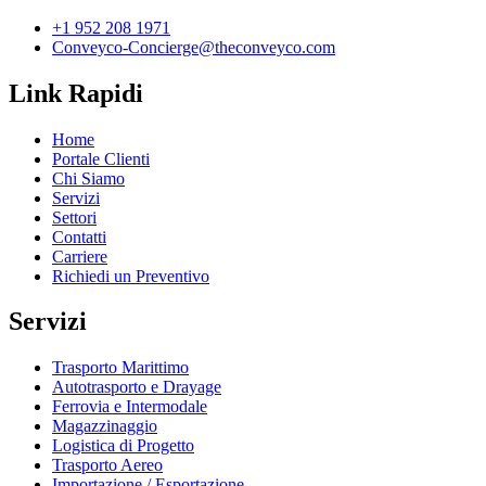
+1 952 208 1971
Conveyco-Concierge@theconveyco.com
Link Rapidi
Home
Portale Clienti
Chi Siamo
Servizi
Settori
Contatti
Carriere
Richiedi un Preventivo
Servizi
Trasporto Marittimo
Autotrasporto e Drayage
Ferrovia e Intermodale
Magazzinaggio
Logistica di Progetto
Trasporto Aereo
Importazione / Esportazione