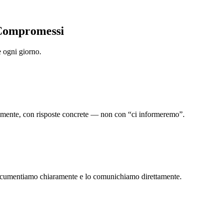
 Compromessi
e ogni giorno.
amente, con risposte concrete — non con “ci informeremo”.
o documentiamo chiaramente e lo comunichiamo direttamente.