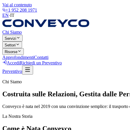
Vai al contenuto
+1 952 208 1971
EN
·
IT
Chi Siamo
Servizi
Settori
Risorse
Approfondimenti
Contatti
Accedi
Richiedi un Preventivo
Preventivo
Chi Siamo
Costruita sulle Relazioni, Gestita dalle Pe
Conveyco è nata nel 2019 con una convinzione semplice: il trasporto è
La Nostra Storia
Come è Nata Conveyco